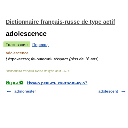
Dictionnaire français-russe de type actif
adolescence
Толкование
Перевод
adolescence
f
о́трочество; ю́ношеский во́зраст
(plus de 16 ans
)
Dictionnaire français-russe de type actif
.
2014
.
Игры ⚽
Нужно решить контрольную?
admonester
adolescent