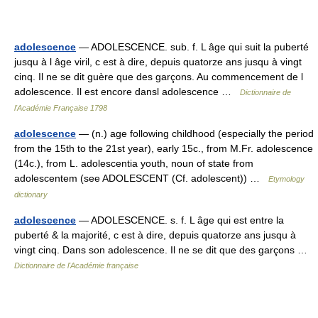
adolescence
— ADOLESCENCE. sub. f. L âge qui suit la puberté
jusqu à l âge viril, c est à dire, depuis quatorze ans jusqu à vingt
cinq. Il ne se dit guère que des garçons. Au commencement de l
adolescence. Il est encore dansl adolescence …
Dictionnaire de
l'Académie Française 1798
adolescence
— (n.) age following childhood (especially the period
from the 15th to the 21st year), early 15c., from M.Fr. adolescence
(14c.), from L. adolescentia youth, noun of state from
adolescentem (see ADOLESCENT (Cf. adolescent)) …
Etymology
dictionary
adolescence
— ADOLESCENCE. s. f. L âge qui est entre la
puberté & la majorité, c est à dire, depuis quatorze ans jusqu à
vingt cinq. Dans son adolescence. Il ne se dit que des garçons …
Dictionnaire de l'Académie française