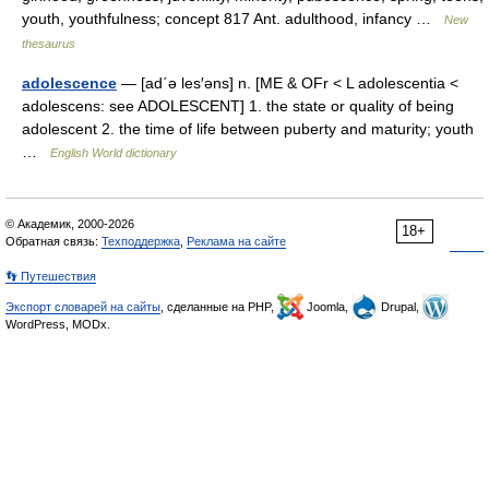
youth, youthfulness; concept 817 Ant. adulthood, infancy …
New
thesaurus
adolescence
— [ad΄ə les′əns] n. [ME & OFr < L adolescentia <
adolescens: see ADOLESCENT] 1. the state or quality of being
adolescent 2. the time of life between puberty and maturity; youth
…
English World dictionary
© Академик, 2000-2026
18+
Обратная связь:
Техподдержка
,
Реклама на сайте
👣 Путешествия
Экспорт словарей на сайты
, сделанные на PHP,
Joomla,
Drupal,
WordPress, MODx.