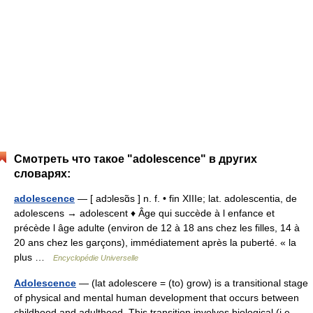
Смотреть что такое "adolescence" в других
словарях:
adolescence
— [ adɔlesɑ̃s ] n. f. • fin XIIIe; lat. adolescentia, de
adolescens → adolescent ♦ Âge qui succède à l enfance et
précède l âge adulte (environ de 12 à 18 ans chez les filles, 14 à
20 ans chez les garçons), immédiatement après la puberté. « la
plus …
Encyclopédie Universelle
Adolescence
— (lat adolescere = (to) grow) is a transitional stage
of physical and mental human development that occurs between
childhood and adulthood. This transition involves biological (i.e.