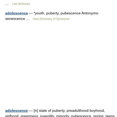
…
Law dictionary
adolescence
— *youth, puberty, pubescence Antonyms:
senescence …
New Dictionary of Synonyms
adolescence
— [n] state of puberty, preadulthood boyhood,
girlhood, greenness, juvenility, minority, pubescence, spring, teens,